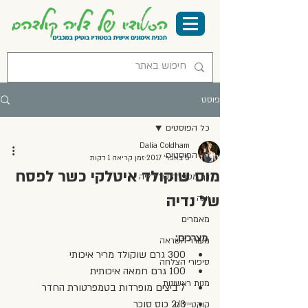
פוסט
כל הפוסטים
Dalia Coldham
כל הפוסטים
5 באפר׳ 2017
זמן קריאה 1 דקות
מוס שוקולד איטלקי כשר לפסח
דף מספרה של דליה
של נדיה
יוגה
מאמרים
מצרכים:
מעורר השראה
300 גרם שוקולד מריר איכותי  
סיפורי הצלחה
100 גרם חמאה איכותית  
מנות ראשונות
7 ביצים מופרדות בטמפרטורת החדר  
2/3 כוס סוכר  
קוקטיילים