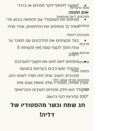
*אפשר להוסיף ליקר תפוזים או ברנדי 
מנות עיקריות
אופן ההכנה:
מתכונים ליום עצמאות
ממיסים את השוקולד עם החמאה בבאן מרי 
קינוחים
ואחר כך מוסיפים את החלמונים, אחד אחד. 
מתכונים לפסח
בצד מקציפים את החלבונים עם הסוכר עד 
מרקים
שזה הופך לקצף קשה (אני מקציפה 5 
ארוחת בוקר
דקות).  
מוסיפים לאט לאט את הקצף לתערובת 
סלטים
שוקולד ומערבבים בעדינות בתנועה 
פסטה ואורז
סיבובית. חשוב שזה יהיה תמיד לאותו כיוון. 
מתכונים מבית אמא רחל
מעדן אמיתי, הסטודיו שלנו מאמין שגם מוס 
בלוג
שוקולד הוא חלק מהחיים הטובים והבריאים!
*100 קלוריות לכף גדושה
חג שמח וכשר מהסטודיו של 
דליה!