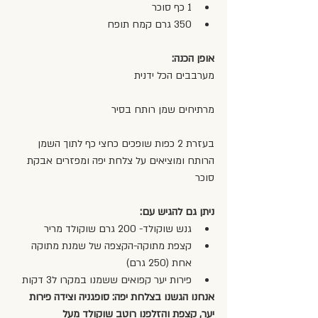
1 כף סוכר  
350 גרם קמח תופח 
אופן הכנה:
מערבבים הכל ידנית
מרתיחים שמן רותח בסיר
בעזרת 2 כפות שופכים כחצי כף לתוך השמן 
הרותח ומוציאים על צלחת יפה ומפזרים אבקת 
סוכר
ניתן גם להגיש עם: 
גנש שוקולד- 200 גרם שוקולד מריר   
קצפת מתוקה-הקצפה של שמנת מתוקה 
אחת (250 גרם)  
פירות יער קפואים ששמנו במקרו ל3 דקות  
אנחנו הגשנו בצלחת יפה: סופגניה וצידה פירות 
יער, קצפת והזלפנו רוטב שוקולד מעל