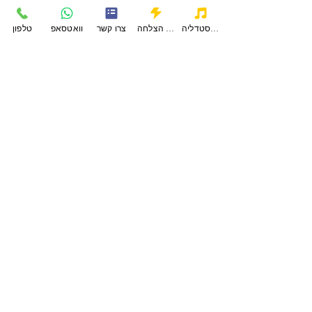
פודקאסטדליה
סיפורי הצלחה
צרו קשר
וואטסאפ
טלפון
תגובות
עוגיות שקדים של מרים גבאי
כתיבת תגובה...
הסטודיו של דליה קולדהם