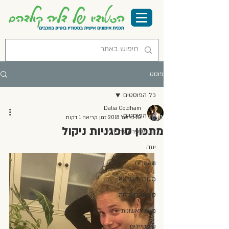
פוסט
כל הפוסטים
Dalia Coldham
כל הפוסטים
10 בדצמ׳ 2018
זמן קריאה 1 דקות
מתכון סופגניות ניקול
דף מספרה של דליה
יוגה
מאמרים
מעורר השראה
סיפורי הצלחה
מנות ראשונות
קוקטיילים