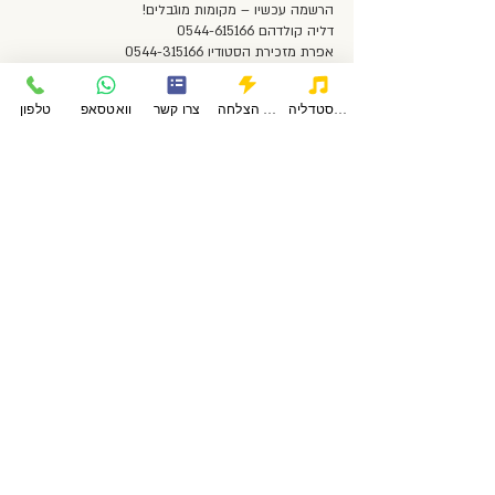
המחיר כולל 8 מפגשים יוגה העמקה ואת ספרי, אורך כל
פודקאסטדליה
סיפורי הצלחה
צרו קשר
וואטסאפ
טלפון
בואו לצאת איתי למסע, הירשמו בטופס צור קשר
2,245
ש״ח
2,245 ש״ח כולל הספר
כולל
הספר
רחוב פשוש 368, מכבים-רעות, הסטודיו של דליה
קולדהם
הסטודיו של דליה קולדהם
עקבו אחרינו