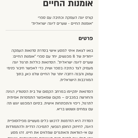
אומנות החיים
״אומנות החיים - שערים ליוגה ישראלית״
פרטים
בואו לצאת איתי למסע אישי בסדרת סדנאות העמקה
ייחודית של 8 מפגשים, יחד עם ספרי "אומנות החיים:
שערים ליוגה ישראלית". הסדנאות כוללות תרגול יוגה
מעמיק לצד כתיבה בספר ושיח, כדי לאפשר חיבור פנימי
עמוק והבנה רחבה יותר של החיים שלנו כאן, בתוך
הסדנאות יתקיימו במרחב הקסום של בית הסטודיו, הגינה
והחורשה במכבים – מקום שמאפשר התמסרות אמיתית
לתרגול, ריפוי והתפתחות אישית. בסיום המפגש יוגש תה
הסדרה היא הזדמנות לרכוש כלים מעשיים מפילוסופיית
היוגה, לחיזוק החוסן הנפשי, לתמיכה הדדית ולהתמודדות
עם אי-הוודאות והאתגרים שמלווים את חיינו. זהו מסע