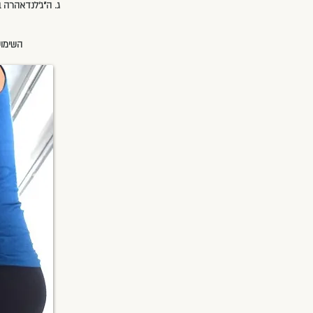
ג. ה"ג'לנדאהרה 
השימוש