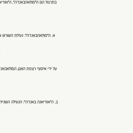
בתרגול הם ה"מולאהבאנדה", ה"אודיא
א. ה"מולאהבאנדה": נעילת השורש א
על ידי איסוף רצפת האגן, המולאבאנד
ב. ה"אודיאנה באנדה": הנעילה השניי