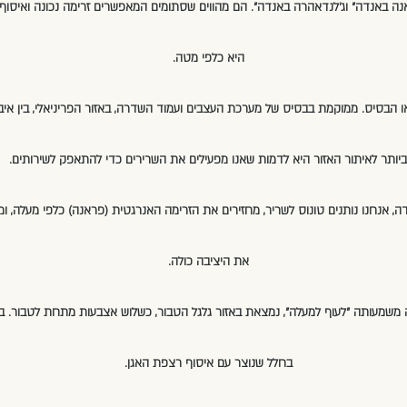
נה באנדה" וג'לנדאהרה באנדה". הם מהווים שסתומים המאפשרים זרימה נכונה ואיסו
היא כלפי מטה.
ו הבסיס. ממוקמת בבסיס של מערכת העצבים ועמוד השדרה, באזור הפריניאלי, בין איב
ביותר לאיתור האזור היא לדמות שאנו מפעילים את השרירים כדי להתאפק לשירותים.
ה, אנחנו נותנים טונוס לשריר, מחזירים את הזרימה האנרגטית (פראנה) כלפי מעלה, 
את היציבה כולה.
ה משמעותה "לעוף למעלה", נמצאת באזור גלגל הטבור, כשלוש אצבעות מתחת לטבור. ב
בחלל שנוצר עם איסוף רצפת האגן.