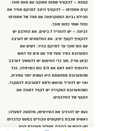
קצפת – להקציף שמנת מתוקה עם מעט סוכר.
קרם אספרסו – להקציף היטב למרקם אחיד את
חבילת גבינת המסקרפונה עם ספל של אספרסו
כפול ושתי כפות סוכר.
זביונה – יש להפריד 7 ביצים. את החלבון יש
להקציף לקצף יציב. את החלמונים יש לערבב
עם כוס סוכר עד למרקם בהיר. לשים את
התערובת בסיר מעל סיר עם מים על האש
(באן-מרי). תוך כדי החימום יש להמשיך לערבב
ולהוסיף לאט לאט את 2/3 כוס המרסלה. ככל
שהתערובת מתחממת היא נעשית יותר צמיגית,
ואז יש להוריד מהאש ולתת לתערובת להתקרר.
כשהתערובת התקררה יש לקפל לתוכה את
הקצף של החלבונים.
כעת יש להרכיב את הטירמיסו, מלמטה למעלה:
ראשית שכבת ביסקוטים טבולים במעט קלבדוס
(או קירש או ברנדי), מעליה תערובת קרם