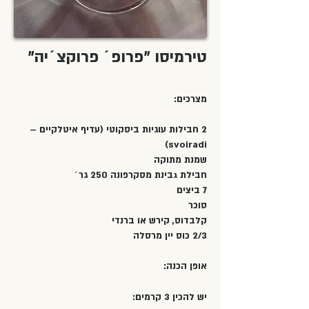
טירמיסו "פרופ´ פרוקצ´יה"
מצרכים:
2 חבילות עוגיות ביסקוטי (עדיף איטלקיים –
svoiradi)
שמנת מתוקה
חבילת גבינת מסקרפונה 250 גר´
7 ביצים
סוכר
קלבדוס, קירש או ברנדי
2/3 כוס יין מרסלה
אופן הכנה:
יש להכין 3 קרמים: