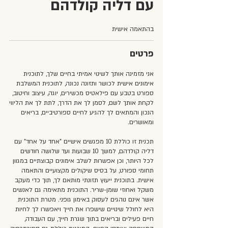
עם דליה קולדהם
בהתאמה אישית
פרטים
אני מזמינה אותך לשינוי אמיתי בחיים שלך, לתוכנית
אימונים אישית לכושר ותזונה נכונה, לתוכנית המשלבת
ספורט בטבע עם פילאטיס מכשירים, יוגה, עיצוב וחיטוב,
לקחת אותך לשם, לסמן לך את הדרך, לתת לך את הליווי
הנכון והמתאים לך להגיע לחיים ספורטיביים, בריאים
תכנית זו כוללת 10 מפגשים אישיים "אחד על אחד" עם
דליה קולדהם, למשך 10 שבועות ועד שלושה חודשים
לכל היותר, וכן אפשרות לשלב אימונים קבוצתיים במגוון
תחומי ספורט, על בסיס שיקולים מקצועיים והתאמה
אישית. בתוכנית ייעוץ תזונתי מותאם לך, תוך כדי מעקב
משקל ואחוזי שומן-שריר. התוכנית מתאימה גם לאנשים
אשר אינם נוהגים לעסוק באימון גופני. מטרת התוכנית
היא לחולל שינויים שישפרו את חייך ויאפשרו לך לחיות
חיים פעילים ובריאים בתוך שגרת חייך, עם העבודה,