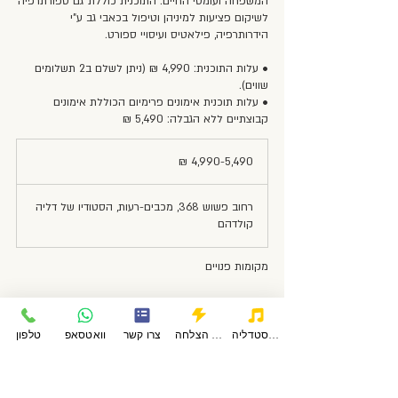
המשפחה ועומסי החיים. התוכנית כוללת גם ספורתרפיה
לשיקום פציעות למיניהן וטיפול בכאבי גב ע"י
• עלות התוכנית: 4,990 ₪ (ניתן לשלם ב2 תשלומים
• עלות תוכנית אימונים פרימיום הכוללת אימונים
קבוצתיים ללא הגבלה: 5,490 ₪
4,990-
5,490
4,990-5,490 ₪
₪
רחוב פשוש 368, מכבים-רעות, הסטודיו של דליה
קולדהם
מקומות פנויים
פודקאסטדליה
סיפורי הצלחה
צרו קשר
וואטסאפ
טלפון