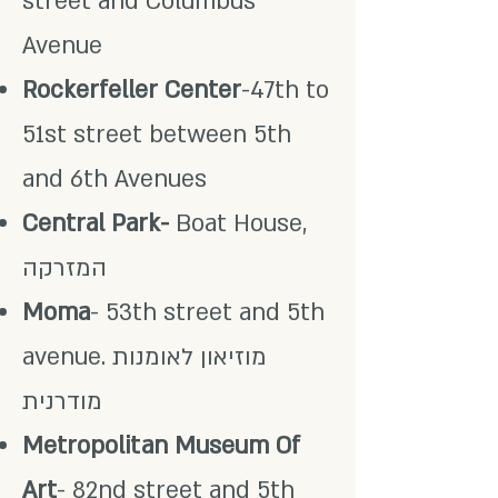
street and Columbus
Avenue
Rockerfeller Center
-47th to
51st street between 5th
and 6th Avenues
Central Park-
Boat House,
המזרקה
Moma
- 53th street and 5th
avenue. מוזיאון לאומנות
מודרנית
Metropolitan Museum Of
Art
- 82nd street and 5th