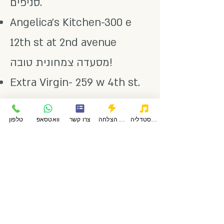
סניפים.
Angelica’s Kitchen-300 e
12th st at 2nd avenue
מסעדה צמחונית טובה!
Extra Virgin- 259 w 4th st.
ביסטרו ווסט ווילג'
פודקאסטדליה
סיפורי הצלחה
צרו קשר
וואטסאפ
טלפון
Mandarin Cour- 61 Mott
Street. דים סאם
Hillstone- 378 Park Avenue
South סטייקים
5 Napkins- 150 e 14th street
ועוד סניפים. המבורגרים.