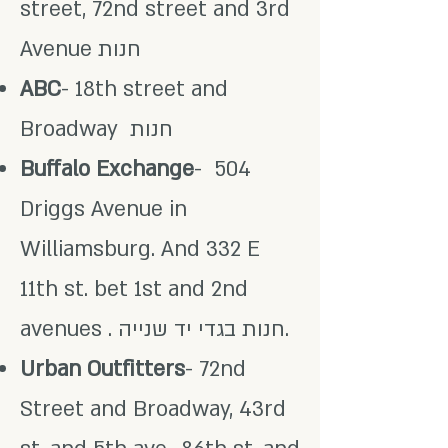
street, 72nd street and 3rd
Avenue חנות
ABC
- 18th street and
Broadway חנות
Buffalo Exchange
- 504
Driggs Avenue in
Williamsburg. And 332 E
11th st. bet 1st and 2nd
avenues . חנות בגדי יד שנייה.
Urban Outfitters
- 72nd
Street and Broadway, 43rd