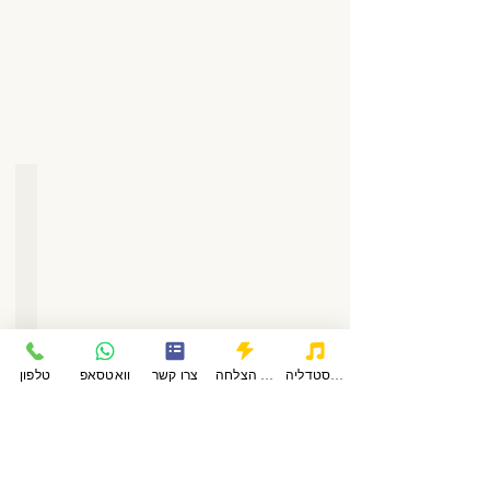
ספורטאי השנה שלנו
לשנת
2007
פרופסור
אוריאל
פרוקציה
פודקאסטדליה
סיפורי הצלחה
צרו קשר
וואטסאפ
טלפון