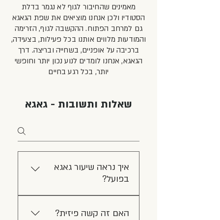
מאמינים שהחיבור לגוף לא נגמר בדלת
הסטודיו ולכן אנחנו מוציאים את שפת הגאגא
גם למרחב הפתוח. ההקשבה לגוף, הזרימה
והמודעות מלווים אותנו בכל פעילות, ב
צעידה,
ברכיבה על אופניים, בשחייה ובריצה. דרך
הגאגא, אנחנו לומדים לנוע נכון יותר וחופשי
יותר, בכל רגע בחיים
שאלות ותשובות - גאגא
איך נראה שיעור גאגא
בפועל?
בגאגא אנחנו לא לומדים
האם זה קשה פיזית?
כוריאוגרפיה ואין צעדים שצריך לשנן.