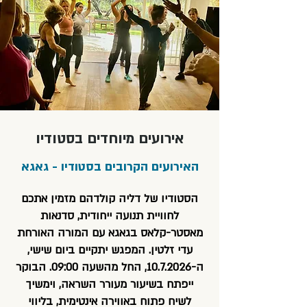
והמרחב הקבוצתי, הדלתות נסגרות
בדיוק בזמן, לכן חשוב להגיע כמה
דקות קודם.
אירועים מיוחדים בסטודיו
האירועים הקרובים בסטודיו - גאגא
הסטודיו של דליה קולדהם מזמין אתכם
לחוויית תנועה ייחודית, סדנאות
מאסטר-קלאס בגאגא עם המורה האורחת
עדי זלטין. המפגש יתקיים ביום שישי,
ה-10.7.2026, החל מהשעה 09:00. הבוקר
ייפתח בשיעור מעורר השראה, וימשיך
לשיח פתוח באווירה אינטימית, בליווי