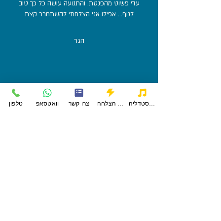
עדי פשוט מהפנטת. והתנועה עושה כל כך טוב
לגוף... אפילו אני הצלחתי להשתחרר קצת
הגר
פודקאסטדליה
סיפורי הצלחה
צרו קשר
וואטסאפ
טלפון
היה בוקר קסום, מלא באנרגיות טובות וחיבוק חם
ומתמסר של עדי ושלך דליה. מחכה כבר למפגש נוסף
עינת
היה נהדר, מרומם גוף ונפש. קשה שלא להשתחרר
ולהרפות, וקשה להוריד את החיוך מהפנים. והכל כל
כך תואם לרוח הסטודיו