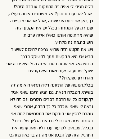
דליה תגידי לי איפה זה ההמקום עובדה הזה?!
אבל לא נעים נו נכון? אז משתפים איתה פעולה,
כן ,כאן אני ירוץ ואני ישחה ,אבל אני,אני מקפידה
שם רק על המנוחה,ובכלל יש את הקטע הזה
שהיא מחתימה אותנו כאילו איזה ערבות
חשובה,מה זה מלחיץ.
ויש את הקטע הזה שהיא צריכה להיכנס לשיעור
הבא אז היא מבקשת ממך להישקל בדרך
החוצה.אז אני אומרת טוב איזה מזל היא ירדה אני
ישקל שבוע הבא,ופתאום היא קופצת
מהחדרון,נשקלת??
בכלל,הנושא של התזונה דליה תראי הוא מה זה
בעייתי, הטבלה הזאת, גם הגיע הזמן שאני אגיד
לך,קודם כל יש הרבה דברים חסרים וגם זה לא
נראה לי שאני אוכלת כל כך הרבה, אחרי שאני
גומרת להזין אני בודקת את הנוסחאות למה אני
בטוחה שזה מסכם לי גם את הגליון של חיים?
ובכלל, שבאים לשיעור עם דליה ואת עושה את
התרגיל הזה של הבטן אני מה זה בדכאון מזה,כי