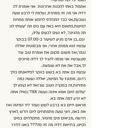
אתמול באתי להכנות אחרונות אני אומרת לה
דליה אני מה זה ממהרת, נעלמה לי לרבע שעה
נשבעת,אני כבר התחלתי לחפש אותה מתחת
למיטות,פתאום היא באה עם כוס תה ״עשיתי לנו
תה מהגינה״, לא נעים לכעוס עליה,
וגם.,בן אדם מגיע לשיעור ב-07.00 בבוקר
עכשיו הוא ממתין אחרי, אני מבסוטית יאללה
נגמר,ואז משום מקום את אומרת טוב עוד
סט,עכשיו אני מנסה להגיד לך דליה מחכים
לך,אבל את את לא שומעת..
עכשיו גם אתה בא בשש בווקר לפילאטיס כולך
רדום, מפנטז על המיטה, יאללה נעשה כמה
מתיחות,זה במקרה הטוב שג׳ואל לא קופץ לך
״שלום היום אמא איננה נעשה TRX״,כאילו אתה
לא יודע למה אתה בא.
מראש חיים בא ברבע לשש נעמד ליד המיטה ואז
את באה, חצי שעה מתמתחים ליום חדש ,לארץ
חדשה ,מביאים מים מהנהר, מתקלחים במים
נקיים, בחייאת דליה מה זה פה??? באנו לחדר