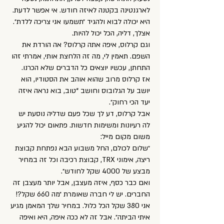
לארגנטינה בקטנה לאיזה חודש. אי אפשר לדעת.
היא יכולה לבוא ולהגיד ״תשמעו אני צריכה ללדת״.
אצלך, דליה, הכל יכול להיות.
וגם קרלוס, איפה אתה קרלוס? אה הורדת את
השפם. תאמין לי, מה זה הלחצת אותי, אמרתי זהו
התחתן, עכשיו יוצאים כל הדברים שלא הכרנו.
אז קרלוס מרוב שהוא אוהב את הסטודיו, הוא
יושב על הגלובוס וחושב “טוב, בוא נראה איזה
יעד הכי רחוק״.
אבל קרלוס, דע לך שכל פעם שדליה נוסעת יש
לה רעיונות ומשימות חדשות. פתאום יכול להגיע
משום מקום מייל:
״שלום לכולם, החל משבוע הבא נפתחת קבוצת
ריצה, אימוני TRX, קבוצת רכיבה וכל זה במחיר
מבצע של 4000 שקל לחודש״.
ואם כבר כסף, איזה מעצבן, אבל יותר מעצבן זה
החברים. יש לי חברה שאומרת ״מה 660 שקל?!
אני 380 שקל הכל כלול. במחיר שלך המאמן מגיע
איתי הביתה״. אבל זה לא ככה איפה, היא ואיפה