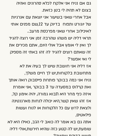
גם אם נניח אני אלקח לכלא סהרונים ואהיה
בצום לא תהיה לי בטן כזאת.
אבל אחרי שאני בשיעור אני יוצאת עם אנרגיות
של יוגורט ותפוח בדיוק עד 12,שם מפנים אותי
לאיכילוב אחרי שאני מפרכסת מרעב..
תראי דליה יש משהו שהרבה זמן אני רוצה להגיד
לך ואין לי אומץ אבל אולי היום, אתם מכירים את
זה שאתם רוצים להגיד לה זהו באתי זה מספיק
לי ואי אפשר?
אז דליה אני חושבת שיש לך בעיה את לא
מתחשבת בלקוחות,יש לך חיים משלך,
נניח אני כמה בבוקר פותחת פייסבוק רואה אותך
ואת קרלוס במסעדה עד 3 בבוקר ,אני אומרת
איזה כיף מחר היא תבוא גמורה, יהיה אימון קל,
אז זהו שאין קשר,היא יכולה לנחות מארגנטינה
ולצאת לרוץ עם כל הלקוחות או לנוח ועשות
פילאטיס,
אתה גם בא אומר לה כואב לי הגב, כאילו היא לא
שומעת,יש לה קטע כזה שהיא חירשת,אולי דליה
תעשי בדיקת שמיעה?