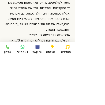
כושר, לפילאטיס, להזיע, ואז כשאת מסיימת עם
כל המקלחות והברכות ואז את אומרת לחיים
יאללה לכסא,אז חיים הולך לכסא. וגם אם נגיד
הלכת למיטה אתה בא לשכב,לא לא היום נעשה
ידיים,כאילו את סוג של מכשפה, אני יודעת מה הוא
רוצה,נעשה ההפך..
אבל איזה שנה היתה לנו, אה??
התחלנו עם הריצה לקרלוס יום הולדת 70, ואווי
ואי איזה מתנה קרלוס, תודה שלא חלמת על
כזאת מתנה,
פודקאסטדליה
סיפורי הצלחה
צרו קשר
וואטסאפ
טלפון
ואיך רצנו עם החולצות וכולם שאלו מי זה
קרלוס? בכלל הגיל פה סטודיו זה לא מדד ,נניח
חיים אומר לי אני יוצא לרכב 90 ק״מ אני אומרת לו
זה לא בריא והוא אומר לי אני ועזרא.. ואני מהזה
רגועה.
קרלוס תגיד לא היית צריך לעשות טריאתלון
אילת?? מה עשית שהיא ויתרה לך?
ואחכ ים לי-ם מרוץ שליחות, שלא ברור על מה
זכינו על הריצה או על התלבושות,מילא רצנו