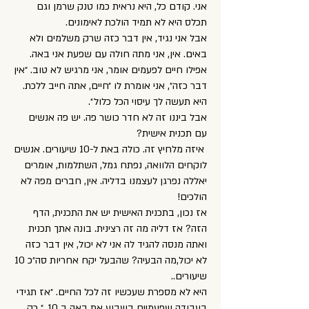
אני. קודם כל, היא נראית כמו טנק שרמן וגם
תכלס היא לא תמיד הולכת לאימונים.
אבל אני נגיד, אין דבר כזה שרק משלמים ולא
באים. אין, אני מתה חולה עם שפעת אני באה.
אפילו חיים לפעמים אומר, אני מרגיש לא טוב. ״אין
דבר כזה״, אני אומרת לו ״חיים, אתה חייב ללכת.
היא תעשה לך עיסוי הכל כלול״.
אבל ביננו זה לא חדר כושר פה. יש פה אנשים
עם תכנית אישית?
איזה מלחיץ זה. כולה באת ל-10 שיעורים. אנשים
לוקחים הלוואה, נפתח גמל, השתלמות, אומרים
יאללה נפרגן לעצמנו בדליה. אין, חברים מפה לא
הולכים!
אז נכון, בתכנית האישית יש את התכנית, הדף
הזה? אז דליה מה זה רצינית. בונה אתך תכנית
ואתה מנסה להגיד לה אני לא יכול, אין דבר כזה
לא יכול,מה הבעיה? שהבעל יקח אחריות סה״כ 10
שיעורים..
היא לא מספרת שעכשיו זה לכל החיים. ״אז תגידי
בעבודה שפעמיים בשבוע את באה ב 10..״ רק