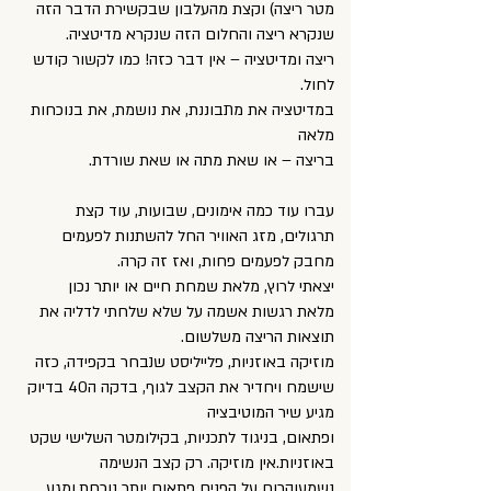
מטר ריצה) וקצת מהעלבון שבקשירת הדבר הזה
שנקרא ריצה והחלום הזה שנקרא מדיטציה.
ריצה ומדיטציה – אין דבר כזה! כמו לקשור קודש
לחול.
במדיטציה את מתבוננת, את נושמת, את בנוכחות
מלאה
בריצה – או שאת מתה או שאת שורדת.
עברו עוד כמה אימונים, שבועות, עוד קצת
תרגולים, מזג האוויר החל להשתנות לפעמים
מחבק לפעמים פחות, ואז זה קרה.
יצאתי לרוץ, מלאת שמחת חיים או יותר נכון
מלאת רגשות אשמה על שלא שלחתי לדליה את
תוצאות הריצה משלשום.
מוזיקה באוזניות, פלייליסט שנבחר בקפידה, כזה
שישמח ויחדיר את הקצב לגוף, בדקה ה40 בדיוק
מגיע שיר המוטיבציה
ופתאום, בניגוד לתכניות, בקילומטר השלישי שקט
באוזניות.אין מוזיקה. רק קצב הנשימה
נשמעוהרוח על הפנים פתאום יותר נוכחת.ומגע