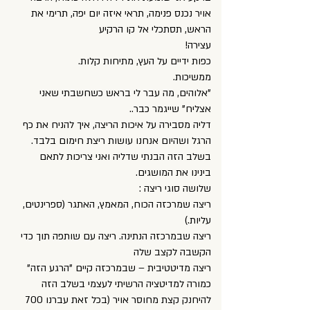
אויר נכנס פנימה, תראי איזה יום יפה, תרימי את
הראש, תסתכלי אל קו הרקיע
עצירה!
כפות ידיים על העץ, מתיחות קלות.
ממשיכות.
"אלוהים, מה עבר לי בראש כשחשבתי שאני
אצליח" שייגמר כבר..
דליה מסבירה על איכות הריצה, איך להניח את כף
הרגל ושהיום אנחנו עושות ריצת חימום בלבד.
בשלב הזה הבנתי שדליה ואני צריכות לתאם
בינינו את המושגים.
שלושה סוגי ריצה :
ריצה שמרכזה הכוח, המאמץ, האתגר (ספרינטים,
עליות.)
ריצה שבמרכזה הנתינה. ריצה עם שותפה תוך כדי
הקשבה לקצב שלה
ריצה מדיטטיבית – שבמרכזה קיים "הרגע הזה"
כמורה למדיטציה הרשיתי לעצמי בשלב הזה
להיחנק קצת מחוסר אויר (בכל זאת עברנו 700