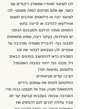
לכו לשיעור סטודיו שמשלב ריקודים עם
כושר. אם אתם מפיקים הנאה משקט- לכו
לשיעור יוגה או פילאטיס. אוהבים לנשום
אוויר?צאו להליכה או לריצה בחוץ
התאימו אותה לגילכם ולמצבכם הגופני
יש פעילויות, בעיקר ריצה, שאינן מתאימות
למבנה גוף- להבדיל משחיה ומרכיבה על
אופניים. לכן כשבאים לבחור את סוג
הספורט כדאי להתחשב בנתונים הבאים:
גיל, מבנה גוף, ייחוד במבנה האנטומי(
פלטפוס, גמישות יתר)
הציבו יעדים מציאותיים
החלטתם לקחת את עצמכם בידיים
ולהתאמן? מצוין, אבל אל תקפצו גבוה מדי.
האכזבה שבאה בעקבות קביעת יעד לא
סביר עלולה לגרום לכם להפסיק את