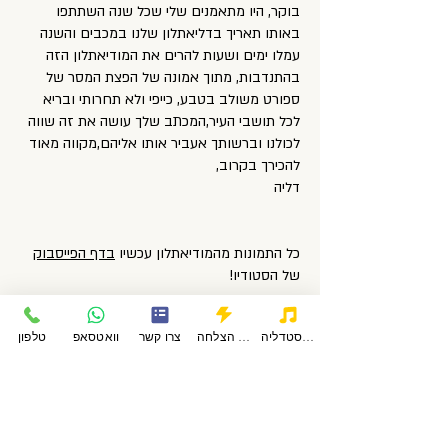
בוקר, היו מתאמנים שלי שכל שנה השתתפו
באותו תאריך בדליאתלון שלנו במכבים והשנה
עמלו ימים ושעות להרים את המודיאתלון הזה
בהתנדבות, מתוך אמונה של הפצת המסר של
ספורט משולב בטבע, כייפי ולא תחרותי ובריא
לכל תושבי העיר,המכתב שלך עושה את זה שווה
לכולנו וברשותך אעביר אותו אליהם,מקווה מאוד
להכירך בקרוב,
דליה
כל התמונות מהמודיאתלון עכשיו
בדף הפייסבוק
של הסטודיו!
חזור
Share
פודקאסטדליה
סיפורי הצלחה
צרו קשר
וואטסאפ
טלפון
"תמונה כזו עם חיוך גדול", גילי ובנותיה בקו
הגמר