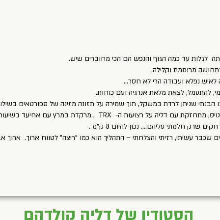
ייתה לגלות עד כמה הגוף והנפש הם הכי מחוברים שיש.
תחושה מרוממת וקלילה.
 לאיש נפלא ועבודה הרי לא חסר...
מי, להתעמל, לצאת מלאת אנרגיה ועם כוחות.
ו הבנתי שניתן לרדת במשקל, תוך שמירה על תזונה מזינה של ספורטאים בשילוב
ולא יאומן, כיום אני מתאמנת בשיעורי פילאטיס, מתחזקת עם דליה על רצועות ה- X
 שרק חלמתי עליהם.... נכון להיום 8 ק"מ .
ם שכבר עשיתי, רזיתי והצלחתי – התהליך הוא כמו "ריצה" לטווח ארוך. ארוך אב
הסטודיו של דליה קולדהם