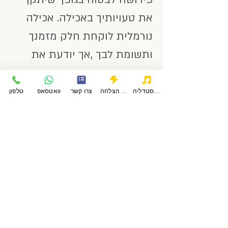
את טעויותיך באכילה. אכילה
נורמלית לוקחת חלק מזמנך
ותשומת לבך ,אך יודעת את
מקומה בתחום חשוב אחד
בלבד בחייך.
פודקאסטדליה
סיפורי הצלחה
צרו קשר
וואטסאפ
טלפון
בקצרה ,אכילה נורמלית היא
גמישה. היא משתנה בתגובה
לרגשותיך,ללוח הזמנים שלך,
לרעבונך וקרבתך למזון.
שייך למדור: הרזיה ותזונה נכונה
|