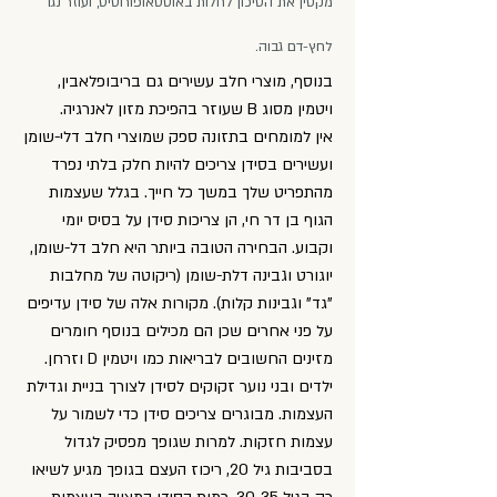
מקטין את הסיכון לחלות באוסטאופורוסיס, ועוזר נגד
לחץ-דם גבוה.
בנוסף, מוצרי חלב עשירים גם בריבופלאבין,
ויטמין מסוג B שעוזר בהפיכת מזון לאנרגיה.
אין למומחים בתזונה ספק שמוצרי חלב דלי-שומן
ועשירים בסידן צריכים להיות חלק בלתי נפרד
מהתפריט שלך במשך כל חייך. בגלל שעצמות
הגוף בן דר חי, הן צריכות סידן על בסיס יומי
וקבוע. הבחירה הטובה ביותר היא חלב דל-שומן,
יוגורט וגבינה דלת-שומן (ריקוטה של מחלבות
"גד" וגבינות קלות). מקורות אלה של סידן עדיפים
על פני אחרים שכן הם מכילים בנוסף חומרים
מזינים החשובים לבריאות כמו ויטמין D וזרחן.
ילדים ובני נוער זקוקים לסידן לצורך בניית וגדילת
העצמות. מבוגרים צריכים סידן כדי לשמור על
עצמות חזקות. למרות שגופך מפסיק לגדול
בסביבות גיל 20, ריכוז העצם בגופך מגיע לשיאו