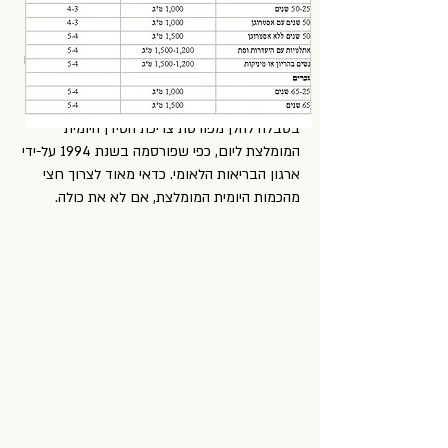
מהי הכמות המספקת?
מתעמלים שומרי-משקל יכולים לקבל את מינימום
של 3 יחידות של מוצרי חלב דלי-שומן המומלצים
ליום, "במחיר" של 300 קלוריות.
בטבלה להלן מפורטת צריכת הסידן היומית
המומלצת ליום, כפי שפורסמה בשנת 1994 על-ידי
ארגון הבריאות הלאומי. כדאי מאוד לצרוך חצי
מהכמות היומית המומלצת, אם לא את כולה.