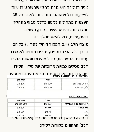
רק בגיל 30-35. כמות הסידן המצויה בעצמות
גופך בגיל זה היא גורם קריטי שמשפיע רגישות
לפציעות ככל שאת/ה מתבגר/ת. לאחר גיל 35,
העצמות מתחילות לקטון כחלק טבעי מתהליך
ההזדקנות. תפריט עשיר בסידן, משולב
בהתעמלות, יכול להאט תהליך זה.
מוצרי חלב אינם המקור היחיד לסידן, אבל הם
בדרך-כלל הכי מרוכזים, זמינים ונוחים לאנשים
עסוקים. מספר מועט של מוצרים שאינם מוצרי
חלב מכילים כמויות מרוכזות של סידן, והסידן
שבהם ברובו אינו נספג בגוף. אם אתה נמנע או
ממעיט לאכול מוצרי מזון טבעיים. לדוגמא, כדי
לקבל את כמות הסידן שגופך מקבל מכוס חלב
אחת, יהיה עליך לאכול 2.5 כוסות ברוקולי, 8כוסות
תרד, 2.5 כוסות שעועית לבנה, 6 כוסות גרעיני
שומשום או 30 כוסות חלב סויה לא מפוסטר.
בטבלה שלהלן יש מספר מוצרים (שאינם מוצרי
חלב) המהווים מקורות לסידן: