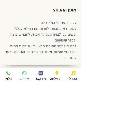
אופן ההכנה:
לערבב את כל המצרכים.
לשטוח את הבצק, למרוח את המילוי, לגלגל
ולשים על תבנית מעל ניר אפייה, להבריש ביצה
ולפזר שומשום.
להכניס לתנור ממומם מראש ל-10 דקות בחום
של 200 מעלות, ואחר-כך לרדת ל-180 מעלות עד
להזהבה.
הסטודיו של דליה קולדהם
פודקאסטדליה
סיפורי הצלחה
צרו קשר
וואטסאפ
טלפון
עקבו אחרינו
כתובת: פשוש 368 מכבים,
מודיעין מ"ר