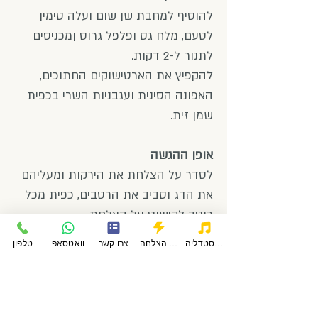
להוסיף למחבת שן שום ועלה טימין
לטעם, מלח גס ופלפל גרוס ןמכניסים
לתנור ל-2 דקות.
להקפיץ את הארטישוקים החתוכים,
האפונה הסינית ועגבניות השרי בכפית
שמן זית.
אופן ההגשה
לסדר על הצלחת את הירקות ומעליהם
את הדג וסביב את הרטבים, כפית מכל
רוטב לקישוט על הצלחת.
כ-220 קלוריות למנה.
פודקאסטדליה
סיפורי הצלחה
צרו קשר
וואטסאפ
טלפון
בתאבון!
חזור