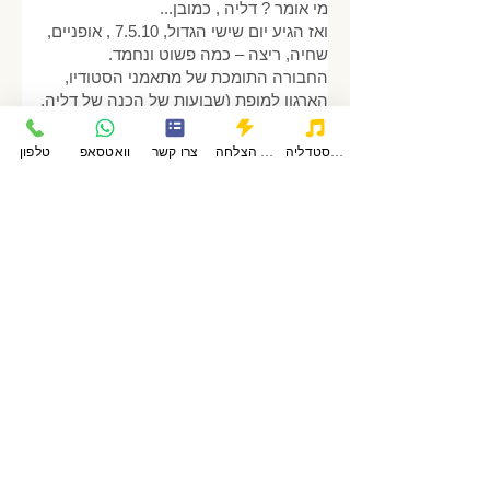
מי אומר ? דליה , כמובן...
ואז הגיע יום שישי הגדול, 7.5.10 , אופניים,
שחיה, ריצה – כמה פשוט ונחמד.
החבורה התומכת של מתאמני הסטודיו,
הארגון למופת (שבועות של הכנה של דליה,
פני והצוות ) ואפילו ראש עיר תומך ורציני
שמגיע ומשתתף.
פודקאסטדליה
סיפורי הצלחה
צרו קשר
וואטסאפ
טלפון
בסוף היה היוגורט המפורסם ,עם גרנולה ,
איך לא.
דליה, עשינו את זה.
בהערכה רבה,
בני גלזנר
חזור
Share
הסטודיו של דליה קולדהם
עקבו אחרינו