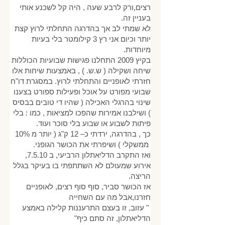
רצים,ורק לרבע שעה , היה קל לשכנע אותי
בעניין זה.
לא שמתי לב אך בהדרגה התחלתי לרוץ קצת
יותר וכיום אני רץ 3 קילומטר בלי בעיות
מיוחדות.
בקיץ 2009 התחלנו פגישות שבועיות הכוללות
שיחה ושקילה ( ש.ש. ) , באמצעות שיחות אלו
חזרתי לאופניים והתחלתי לרוץ. במסגרת דו"ח
שבועי מפורט על אוכל ופעילות ספורט בצענו
שינוי בהרגלי האכילה ( שהיו די טובים בבסיס
) ושילבנו אמירות שהפכו למציאות , כמו : בלי
פיתות לשבוע או שבוע בלי סוכר ועוד.
כך , בהדרגה, ירדתי כ– 12 ק"ג ( יותר מ 10%
ממשקלי ) ושיפרתי את הכושר הגופני.
ואז התקרב הדליאתלון הרביעי, ב 7.5.10,
אירוע שמעולם לא השתתפתי בו בעיקר בגלל
הריצה.
אז הכושר סביר, סוף סוף רצים, לאופניים
חזרנו,אבל מה עם השחייה
" עזוב, זו בעצם התרעננות קלילה באמצע
הדליאתלון, זה סתם כיף"