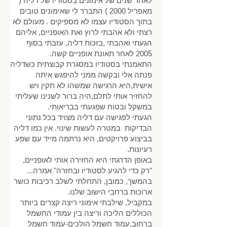
לאחר שנים של אימונים בסטודיו של דליה (
מאפריל 2000 ) התברר לי שאימונים טובים
בתוך הסטודיו עצמו לא מספיקים . מעולם לא
רצתי ולא אהבתי לרוץ ואת האופניים, אליהם
הגעתי ואהבתי ,בזכות דליה, עזבתי בסוף
2005 לאחר תאונת אופניים קשה.
התאמנתי בסטודיו במסגרת קבוצתית כשדליה
פנתה אלי ובקשה ממני להיפגש איתה
אישית,היא הרגישה שמשהו לא תקין ויש
להחזיר אותי לתלם,היה ברור לשנינו שעליתי
במשקל ובטוח שפגעתי בבריאותי.
הגעתי לפגישה עם דליה מצויד בכל נתוני
הבדיקות במטרה לעשות שינוי. אין כמו דליה
בביצוע פרויקטים, היא נרתמה מייד עם שפע
רעיונות.
באופן הדרגתי היא החזירה אותי לאופניים,
"רק כדי להגיע לסטודיו ובחזרה" אמרה...
בהמשך, כמובן, התחלתי לשלב רכיבות כושר
ארוכות ברחבי הישוב שלנו.
במקביל, שילבתי אימוני ריצה קצרים ביותר
הכוללים הליכה וריצה בין עמודי החשמל
ברחוב,עמוד חשמל הולכים-עמוד חשמל