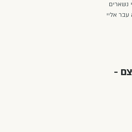
 נשארים
עבר אליי
 מח עצם -