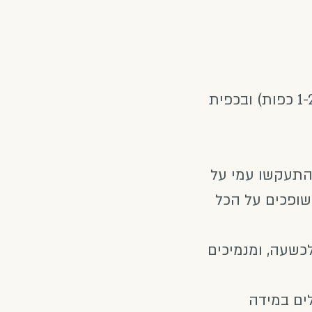
בסיר החמין (מומלץ סיר כבד עם מכסה אטום) מזהיבים את הבשר במעט שמן (1-2 כפות) ובכפית
התעקשו עמי על
 שופכים על הכל
ים רותחים). מכניסים לתנור בחום 150 מעלות לכשעה, ומנמיכים
ים במידה