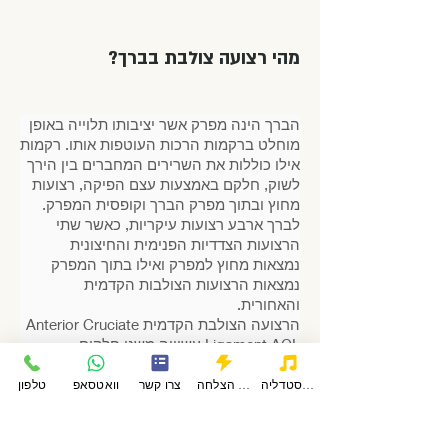
מהי רצועה צולבת בברך?
הברך הינה מפרק אשר יציבותו תלוייה באופן
מוחלט ברקמות הרכות העוטפות אותו. רקמות
אילו כוללות את השרירים המחברים בין הירך
לשוק, חלקם באמצעות עצם הפיקה, רצועות
מחוץ ובתוך מפרק הברך וקופסית המפרק.
לברך ארבע רצועות עיקריות, כאשר שתי
הרצועות הצדדיות הפנימית והחיצונית
נמצאות מחוץ למפרק ואילו בתוך המפרק
נמצאות הרצועות הצולבות הקדמית
והאחורית.
הרצועה הצולבת הקדמית Anterior Cruciate
Ligament ACL עשוייה משני חלקים
המפותלים ביניהם בסבוב כך שכל חלק מתוח
בשלב אחר של תנועת הברך מישור לכיפוף.
פודקאסטדליה
סיפורי הצלחה
צרו קשר
וואטסאפ
טלפון
תפקיד הרצועה הצולבת הקדמית הוא למנוע
תנועה של עצם השוק קדימה לעצם הירך.
כאשר הרצועה קרועה או לא תפקודית (למשל