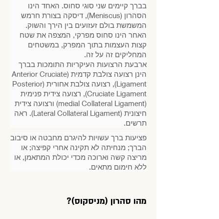
בברך קיימים שני סוגי סחוס. האחד הינו
הסהרון (Meniscus), דיסקה בצורת חרמש
המשמשת בולם זעזועים בין הירך והשוק.
האחר הינו סחוס מפרקי, המצפה את שטח
קצות העצמות בתוך המפרק, במשטחים
המחליקים זה על זה.
ארבעת הרצועות העיקריות התומכות בברך
הינן רצועה צולבת קדמית (Anterior Cruciate
Ligament), רצועה צולבת אחורית (Posterior
Cruciate Ligament), רצועה צידית פנימית
(medial Collateral Ligament) ורצועה צידית
חיצונית (Lateral Collateral Ligament). ראה
תרשים.
פציעות ברך עשויות להיגרם מחבטה או סיבוב
הברך; מנחיתה לא תקינה אחרי קפיצה; או
מריצה קשה וארוכה מכדי יכולת המתאמן, או
ללא חימום מתאים.
מהו סהרון (מניסקוס)?