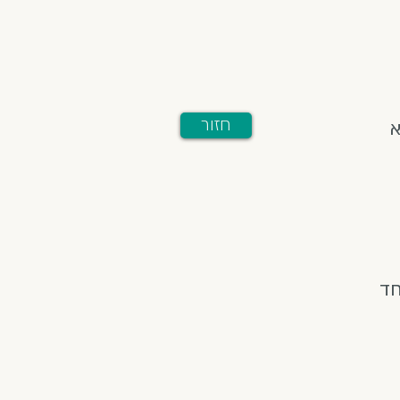
חזור
א
חד