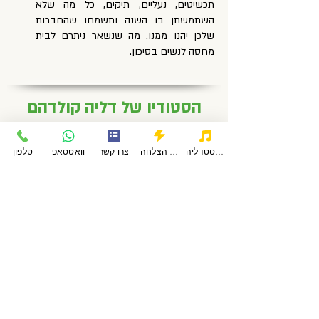
תכשיטים, נעליים, תיקים, כל מה שלא
השתמשתן בו השנה ותשמחו שהחברות
שלכן יהנו ממנו. מה שנשאר ניתרם לבית
מחסה לנשים בסיכון.
הסטודיו של דליה קולדהם
עקבו אחרינו
פודקאסטדליה
סיפורי הצלחה
צרו קשר
וואטסאפ
טלפון
כתובת: פשוש 368 מכבים,
מודיעין מ"ר
טלפון:
054-4615166
מייל:
dalia@daliastudio.com
שעות פתיחה:
א-ה: 6:00-22:00 ו: 6:00-16:00