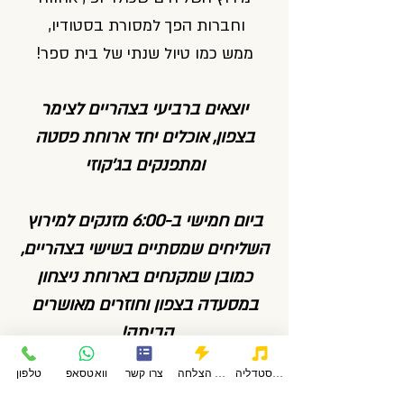
וחברות הפך למסורת בסטודיו,
ממש כמו טיול שנתי של בית ספר!
יוצאים ברביעי בצהריים לצימר
בצפון, אוכלים יחד ארוחת פסטה
ומתפנקים בג'קוזי
ביום חמישי ב-6:00 מזנקים למירוץ
השליחים שמסתיים בשישי בצהריים,
כמובן שמקנחים בארוחת ניצחון
במסעדה בצפון וחוזרים מאושרים
הביתה!
פודקאסטדליה
סיפורי הצלחה
צרו קשר
וואטסאפ
טלפון
הסטודיו של דליה קולדהם