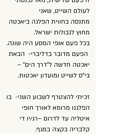
זו פעם שלישית, מאז נכנסתי
לעולם השייט, שאני
מתנסה בחווית הפלגה ביאכטה
מחוץ לגבולות ישראל.
בכל פעם אופי המסע היה שונה.
הפעם מדובר בדליברי- הבאת
יאכטה חדשה ל"דרך הים" –
בי"ס לשייט ומועדון יאכטות.
זכיתי להצטרף לשבוע השני- בו
הפלגנו מרומא לאורך חופי
איטליה עד לדרום –רג/יו די
קלבריה בקצה במגף.