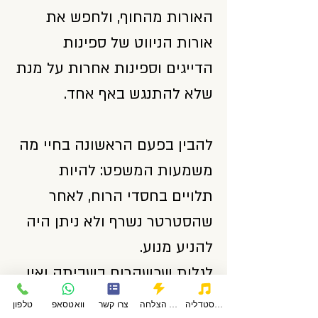
האורות מהחוף, ולחפש את
אורות הניווט של ספינות
הדייגים וספינות אחרות על מנת
שלא להתנגש באף אחד.
להבין בפעם הראשונה בחיי מה
משמעות המשפט: להיות
תלויים בחסדי הרוח, לאחר
שהסטרטר נשרף ולא ניתן היה
להניע מנוע.
לגלות שכשהרוח בשביתה ואין
מנוע- "הגיגית" לא זזה ושייט של
פודקאסטדליה
סיפורי הצלחה
צרו קשר
וואטסאפ
טלפון