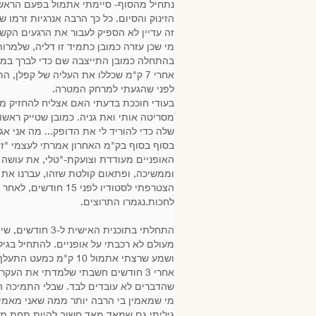
הזינוק והסיום. כל כך הרבה אנרגיות זרמו 
זה עדיין לא הספיק לעבור את הרגעים הקשי
מי שכן עזרה כמובן כתמיד זו דליה, שלמרו
בהתחלה כמובן התייצבה שם כדי לברך במילו
אחרי 7 ק"מ שכללו את העליה של קפל
לפני שהגעתי למרחק המטרה.
מסריטה אותי ואת גניה. כמובן שטייק ראשון
שלה כדי להוריד לי את הדופק... מה אני אגיד-זה ב
בסוף בסוף בק"מ האחרון אמרתי לעצמי "זה
האופניים מעודדת וצועקת-"טלי, את עושה א
וממשיכה, ופתאום קולטת שזהו, עברנו את קו הסי
לחכות.נגמרו התרוצים.
התחלתי בתוכני
ושמע שרצתי אתמול 10 ק"מ כמעט התעלף.
אחרי 3 חודשים חשבתי שלמדתי את הע
שהדברים לא עובדים לבד. שבלי התמיכה המ
מי שמאמין בי הרבה יותר ממה שאני מאמינ
גיליתי גם שמאד מאד חשוב להיות תחת מס