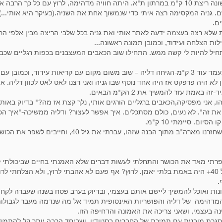
נתחיל מהסוף- סיימתי אתמול בפעם הראשונה ריצת 10 ק"מ במרתון ת"א. היתה חוויה מדהימה, לרו
שם. גניה המקסימה רצה איתי כדי שנמשוך אחת את השניה.(בעיקר היא אותי...)
ם.
ת שלא רצה בעצמה ידעה לאתר אותי ואת גניה בכל שלבי הריצה מבין אלפי הרצ
ת הצלחה ועידוד, וכמובן תמונה ראשונה...
ן, התחיל להיות לי קשה ממש. התחילו שוב הכאבים המעצבנים בכפות רגליים שכ
בעודי חוככת בדעתי האם אצליח להחזיק מעמד עוד 3 ק"מ-הגיחה דליה – שוב משום מקום עם קריאות 
 לא היה פרפקט אז היה אחד נוסף שבו גניה ואני רצנו לאט לאט לכוון דליה. א
אמת עזר להמשיך את 2 הק"מ הבאים.
ו, אני מפסיקה,הכאבים ברגליים הורגים אותי, נלך קצת אז מה?" בדיוק באות
ת זה". לא נעים, כולם מסתכלים. איך אפשר לעצור? ודליה ממשיכה-"איך הכאב
ום. סיימתי 10 ק"מ.
הצטרפתי לסטודיו לפני 15 חודשים, לאחר שחזרנו מארה"ב מתוך 
ת האישית ל-3 חודשים, שיפרתי מאד את הכושר והתחלתי לעשות דברים שלא האמנתי בחיים שבי
קרונות ואוכל להמשיך ליישם אותם בעצמי, ובדיוק בערב פסח בשנה שעברה לקח
דהימה של דליה והפושריות האינסופית תמיד אל מה שנדמה מעבר לגבולות ה
ה בעצמי, ושאני צריכה את האמונה והדחיפה הזו.
גרת מובנית עם תמיכת של החברים בסטודיו, ושביחד הרבה יותר קל להתמוד