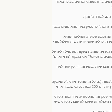
ץ עם כל כך הרבה אנשים ביחד,הפנינג מדהים בעיקר באזור
ים, לעודד ולתמוך.
בר גרמו לי להפסיק כמה מהאימונים בעבר
עידוד, וכמובן עם המצלמה שלופה, והחליטה שהיא
מרתי לדליה שאני יודעת שזה תעלול סודי
ו רגע אני שומעת צעקות משמאל-דליה על
ים ברגליים?" אני צועקת-"נורא ואיום"
הבנה שזהו, עברתי את גיל 40, וחייבים לשפר את הכושר והבריאות עכשיו ומייד. אין יותר למה
כולתי לעשות.(גם כל מי שמכיר אותי לא האמין).
מעולם לא רכבתי על אופניים. להתחיל בגיל 40+ היה באמת בלתי יאמן. לרוץ? אף פעם לא אהבתי לרוץ, ולא הצלחתי לרוץ יותר מ-200 מטר. כל מי שמכיר אותי
תי פסק זמן מהסטודיו. מהר מאד גיליתי
יכולת-זה פשוט לא עובד. גיליתי שיש
ד עם קשיים.