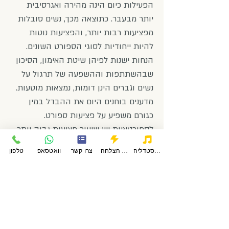
הפעילות כיום הינה מהירה ואגרסיבית
יותר מבעבר. כתוצאה מכך, נשים סובלות
מפציעות רבות יותר, והפציעות נוטות
להיות ייחודיות לסוגי הספורט השונים.
הנחות ישנות לפיהן שיטת האימון, הסיכון
שבהשתתפות וההשפעה של תרגול על
נשים וגברים הינן דומות, נמצאות מוטעות.
מדענים בוחנים היום את ההבדל במין
כגורם משפיע על פציעות ספורט.
לספורטאיות יש שיעור פציעות גבוה יותר
מגברים בסוגי ספורט שונים, בעיקר
פודקאסטדליה
סיפורי הצלחה
צרו קשר
וואטסאפ
טלפון
כדורסל, כדורגל, סקי אלפיני והתעמלות
קרקע. שחקניות כדורסל בגיל העשרה,
חשופות פי שש להיפגע מקרע ברצועה
הצולבת הקדמית בברך Knee/s Anterior
Cruciate Ligament ACL לעומת שחקני
כדורסל באותו הגיל. על פי מידע שנאסף