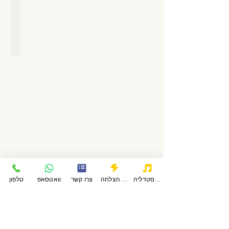
כושר
מוסמך
בעל
ארבע
עשרה
שנות
ניסיון
בוגר
קורס
מאמנים
של
קמפוס
"שיאים"
באוניברסיטת
תל
אביב
פודקאסטדליה
סיפורי הצלחה
צרו קשר
וואטסאפ
טלפון
סטודנט
שנה
רביעית
לרפואה