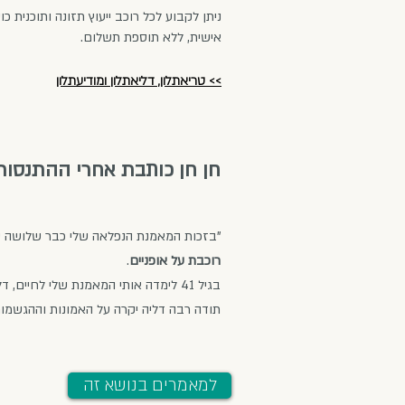
ניתן לקבוע לכל רוכב ייעוץ תזונה ותוכנית כ
אישית, ללא תוספת תשלום.
>> טריאתלון, דליאתלון ומודיעתלון
חן חן כותבת אחרי ההתנסות 
"בזכות המאמנת הנפלאה שלי כבר שלושה שבו
רוכבת על אופניים
.
בגיל 41 לימדה אותי המאמנת שלי לחיים, דליה, שהכל אפשרי, קיבלתי ביטחון, העצמה והגשמתי חלום.
תודה רבה דליה יקרה על האמונות וההגשמות
למאמרים בנושא זה