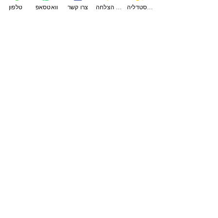
פודקאסטדליה
סיפורי הצלחה
צרו קשר
וואטסאפ
טלפון
ה-דרישטי
הסטודיו של דליה קולדהם
עקבו אחרינו