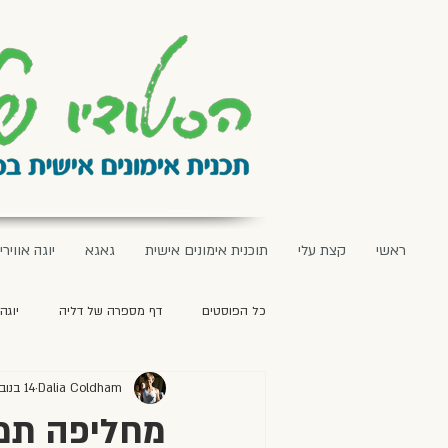
ראשי
קצת עלי
תוכנית אימונים אישית
גאגא
יוגה אווירי
כל הפוסטים
דף מספרה של דליה
יוגה
Dalia Coldham
14 בנוב׳ 2025
מתכונים ליום עצמאות
קינוחים
מחליפה תמו