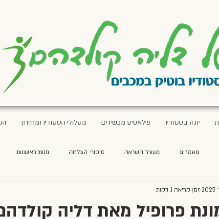
ת
יוגה בסטודיו
פילאטיס מכשירים
מסלולי הסטודיו ומחירון
הס
מאמרים
מעורר השראה
סיפורי הצלחה
מנות ראשונות
זמן קריאה 1 דקות
מתכונים לפסח
מרקים
ארוחת בוקר
סלטים
פסטה ואורז
נת פרופיל מאת דליה קולדהם