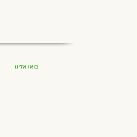
בואו אלינו
השקט שאחרי הגאגא, מאת אמיר
בשן