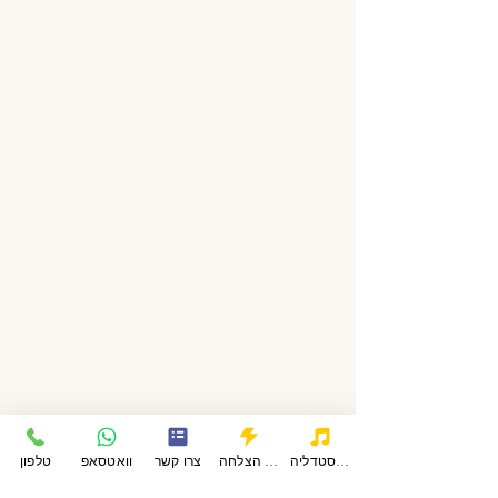
סאטייה-אמת
אהימסה-אי אלימות
ברהמצ׳ריה
אסטיה-אי לקיחה
פודקאסטדליה
סיפורי הצלחה
צרו קשר
וואטסאפ
טלפון