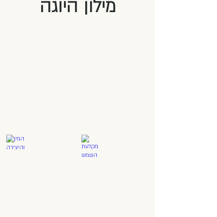
מילון היוגה
הבסיס
סאוצ׳ה – ניקיון
צ’אקרה
-
מולאדהרה
מקלעת השמש
המין והיצירה
צ’אקרה
צ’אקרה
-
-
מניפורה
סוואדהישטהאנה